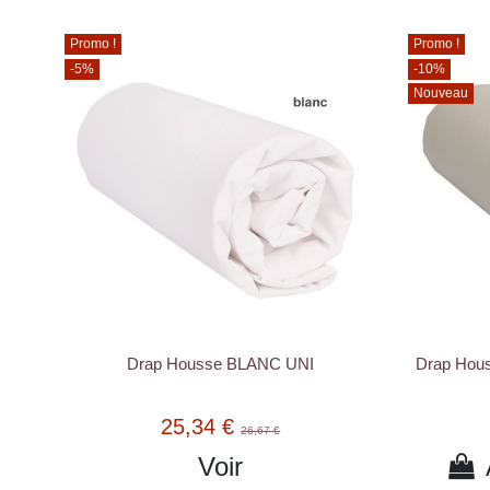
Promo !
Promo !
-5%
-10%
Nouveau
Drap Housse BLANC UNI
Drap Hous
25,34 €
26,67 €
Voir