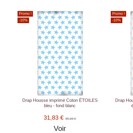
Promo !
Promo !
-10%
-10%
Drap Housse imprimé Coton ÉTOILES
Drap Ho
bleu - fond blanc
31,83 €
35,36 €
Voir