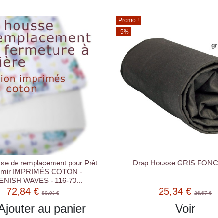
Promo !
-5%
se de remplacement pour Prêt
Drap Housse GRIS FONC
rmir IMPRIMÉS COTON -
NISH WAVES - 116-70...
72,84 €
25,34 €
80,93 €
26,67 €
Ajouter au panier
Voir