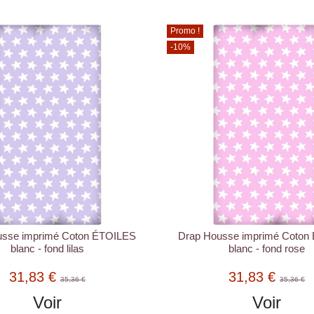
Promo !
-10%
usse imprimé Coton ÉTOILES
Drap Housse imprimé Coton
blanc - fond lilas
blanc - fond rose
31,83 €
31,83 €
35,36 €
35,36 €
Voir
Voir