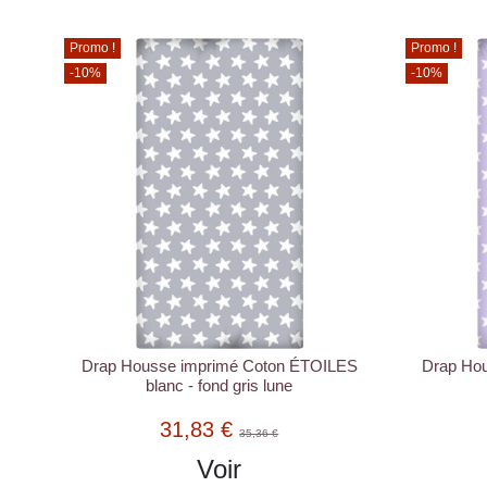
Promo !
Promo !
-10%
-10%
Drap Housse imprimé Coton ÉTOILES
Drap Ho
blanc - fond gris lune
31,83 €
35,36 €
Voir