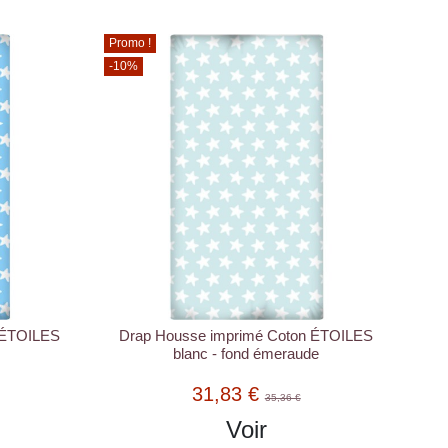
Promo !
-10%
 ÉTOILES
Drap Housse imprimé Coton ÉTOILES
blanc - fond émeraude
31,83 €
35,36 €
Voir