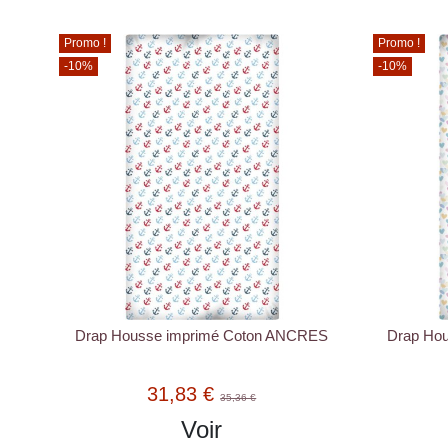
Promo !
Promo !
-10%
-10%
Drap Housse imprimé Coton ANCRES
Drap Ho
31,83 €
35,36 €
Voir