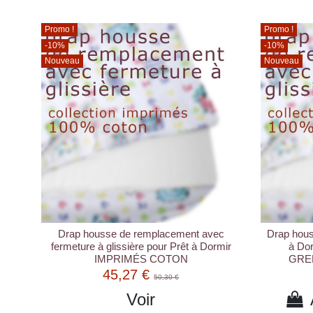
Promo !
Promo !
-10%
-10%
Nouveau
Nouveau
Drap housse de remplacement avec
Drap hous
fermeture à glissière pour Prêt à Dormir
à Do
IMPRIMÉS COTON
GREE
45,27 €
50,30 €
Voir