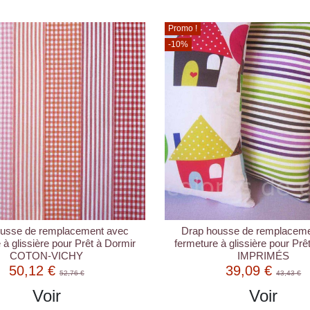
Promo !
-10%
ousse de remplacement avec
Drap housse de remplaceme
 à glissière pour Prêt à Dormir
fermeture à glissière pour Prê
COTON-VICHY
IMPRIMÉS
50,12 €
39,09 €
52,76 €
43,43 €
Voir
Voir