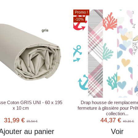
Promo !
-10%
se Coton GRIS UNI - 60 x 195
Drap housse de remplaceme
x 10 cm
fermeture à glissière pour Prê
collection...
31,99 €
44,37 €
35,54 €
49,30 €
Ajouter au panier
Voir