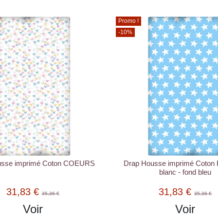
Promo !
-10%
usse imprimé Coton COEURS
Drap Housse imprimé Coton
blanc - fond bleu
31,83 €
31,83 €
35,36 €
35,36 €
Voir
Voir