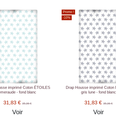
Promo !
-10%
usse imprimé Coton ÉTOILES
Drap Housse imprimé Coton
émeraude - fond blanc
gris lune - fond blan
31,83 €
31,83 €
35,36 €
35,36 €
Voir
Voir