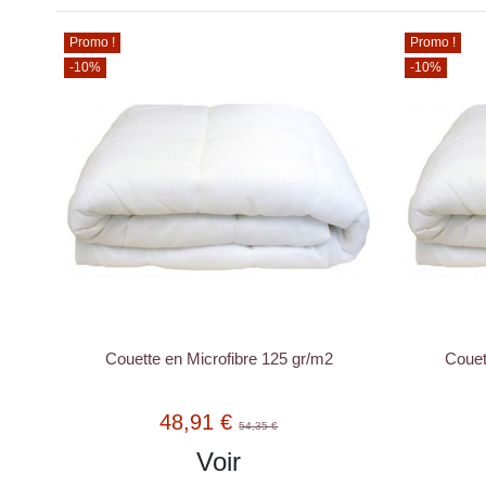
Promo !
Promo !
-10%
-10%
Couette en Microfibre 125 gr/m2
Couet
48,91 €
54,35 €
Voir