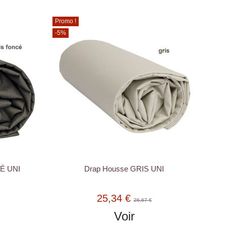
Promo !
-5%
É UNI
Drap Housse GRIS UNI
25,34 €
26,67 €
Voir