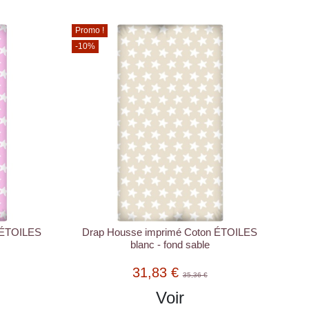
Promo !
-10%
 ÉTOILES
Drap Housse imprimé Coton ÉTOILES
blanc - fond sable
31,83 €
35,36 €
Voir