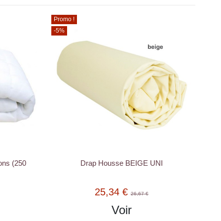
Promo !
-5%
ons (250
Drap Housse BEIGE UNI
25,34 €
26,67 €
Voir