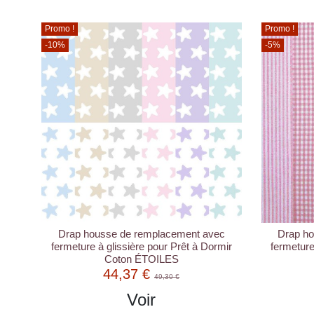
Promo !
Promo !
-10%
-5%
Drap housse de remplacement avec
Drap h
fermeture à glissière pour Prêt à Dormir
fermeture
Coton ÉTOILES
44,37 €
49,30 €
Voir