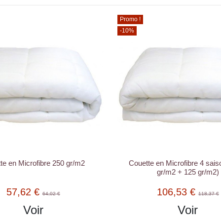
Promo !
-10%
te en Microfibre 250 gr/m2
Couette en Microfibre 4 sais
gr/m2 + 125 gr/m2)
57,62 €
106,53 €
64,02 €
118,37 €
Voir
Voir