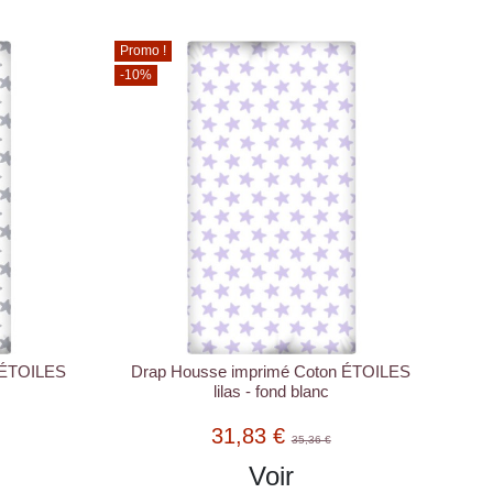
Promo !
-10%
 ÉTOILES
Drap Housse imprimé Coton ÉTOILES
c
lilas - fond blanc
31,83 €
35,36 €
Voir