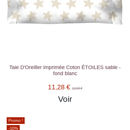
Taie D'Oreiller imprimée Coton ÉTOILES sable -
fond blanc
11,28 €
12,53 €
Voir
Promo !
-10%