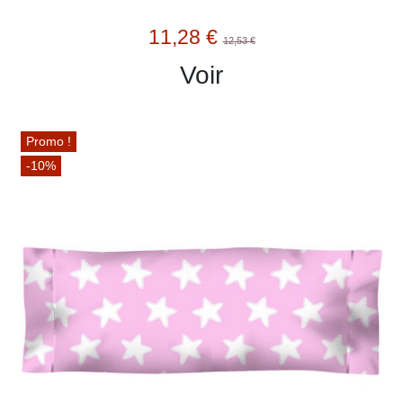
11,28 €
12,53 €
Voir
Promo !
-10%