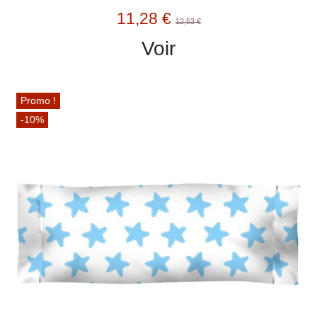
11,28 €
12,53 €
Voir
Promo !
-10%