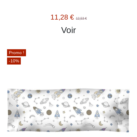
11,28 €
12,53 €
Voir
Promo !
-10%