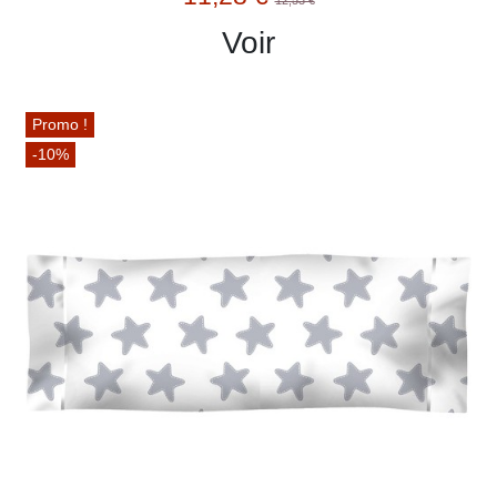
12,53 €
Voir
Promo !
-10%