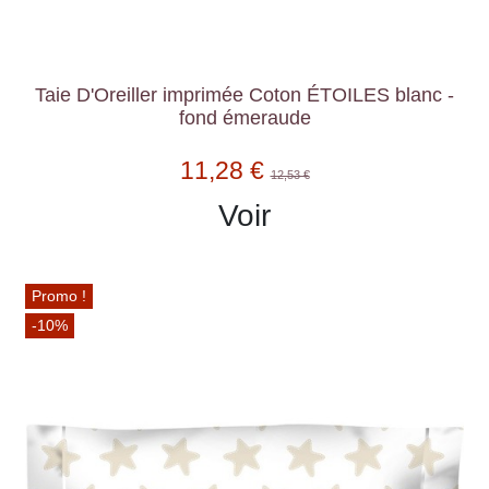
Taie D'Oreiller imprimée Coton ÉTOILES blanc -
fond émeraude
11,28 €
12,53 €
Voir
Promo !
-10%