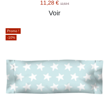
11,28 €
12,53 €
Voir
Promo !
-10%