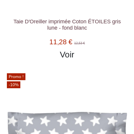
Taie D'Oreiller imprimée Coton ÉTOILES gris
lune - fond blanc
11,28 €
12,53 €
Voir
Promo !
-10%