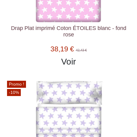
Drap Plat imprimé Coton ÉTOILES blanc - fond
rose
38,19 €
42,43 €
Voir
Promo !
-10%