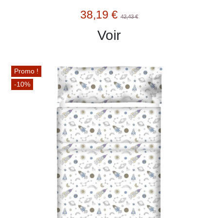
38,19 €
42,43 €
Voir
Promo !
-10%