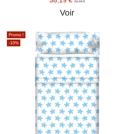
38,19 €
42,43 €
Voir
Promo !
-10%