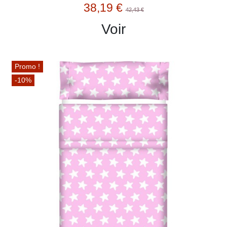
38,19 €
42,43 €
Voir
Promo !
-10%