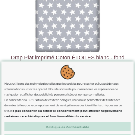
Drap Plat imprimé Coton ÉTOILES blanc - fond
gris lune
38,19 €
42,43 €
Nous utilisons des technologies telles que les cookies pour stocker et/ou accéder aux
Voir
informations sur votre appareil. Nous faisons cela pour améliorer les expériences de
navigation et afficher des publicités personnalisées et non personnalisées.
En consentant à l'utilisation de ces technologies, vous nous permettez de traiter des
données telles que le comportement de navigation ou des identifiants uniques sur ce
site.
Ne pas consentir ou retirer le consentement peut affecter négativement
certaines caractéristiques et fonctionnalités du service.
GUIDE DES TAILLES
Politique de Confidentialité