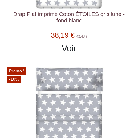
Drap Plat imprimé Coton ÉTOILES gris lune -
fond blanc
38,19 €
42,43 €
Voir
Promo !
-10%