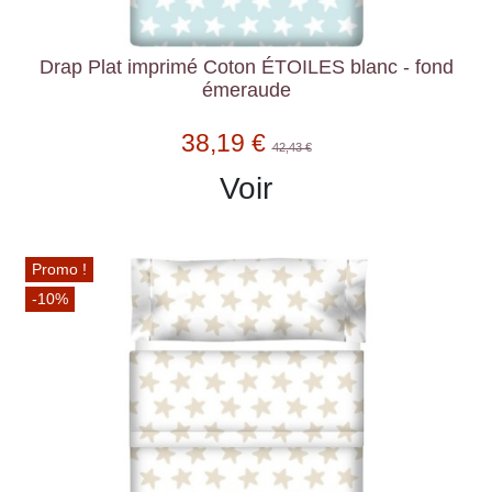
Drap Plat imprimé Coton ÉTOILES blanc - fond
émeraude
38,19 €
42,43 €
Voir
Promo !
-10%