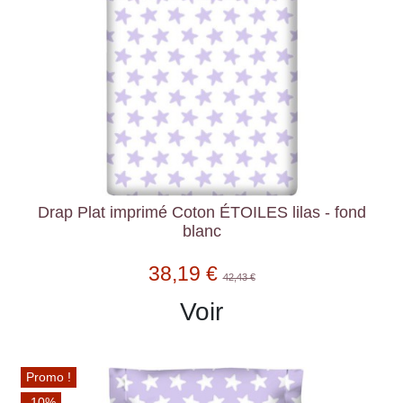
Drap Plat imprimé Coton ÉTOILES lilas - fond
blanc
38,19 €
42,43 €
Voir
Promo !
-10%