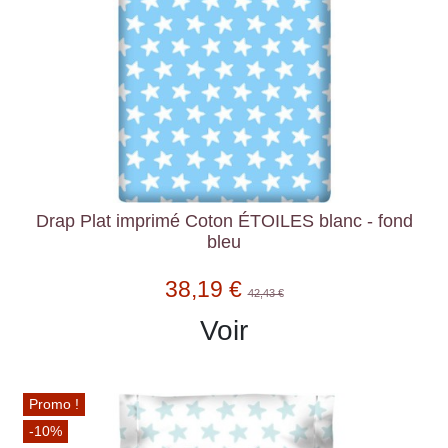
Drap Plat imprimé Coton ÉTOILES blanc - fond
bleu
38,19 €
42,43 €
Voir
Promo !
-10%