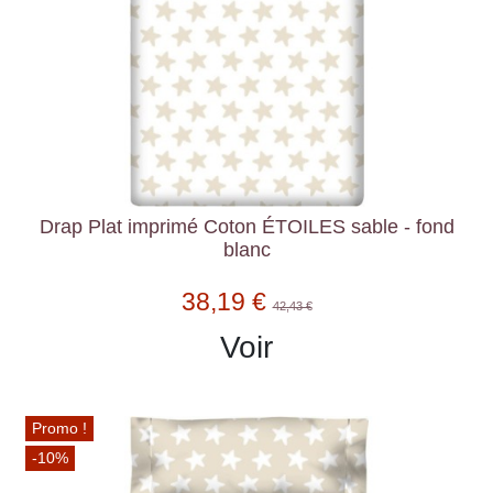
Drap Plat imprimé Coton ÉTOILES sable - fond
blanc
38,19 €
42,43 €
Voir
Promo !
-10%