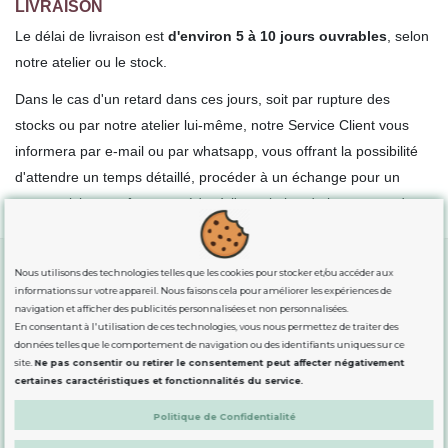
LIVRAISON
Le délai de livraison est
d'environ 5 à 10 jours ouvrables
, selon
notre atelier ou le stock.
Dans le cas d'un retard dans ces jours, soit par rupture des
stocks ou par notre atelier lui-même, notre Service Client vous
informera par e-mail ou par
whatsapp
, vous offrant la possibilité
d'attendre un temps détaillé, procéder à un échange pour un
autre article ou même procéder à l'annulation de la commande.
Nous utilisons des technologies telles que les cookies pour stocker et/ou accéder aux
informations sur votre appareil. Nous faisons cela pour améliorer les expériences de
GUIDE DES TAILLES
navigation et afficher des publicités personnalisées et non personnalisées.
En consentant à l'utilisation de ces technologies, vous nous permettez de traiter des
données telles que le comportement de navigation ou des identifiants uniques sur ce
INFORMATION
site.
Ne pas consentir ou retirer le consentement peut affecter négativement
certaines caractéristiques et fonctionnalités du service.
Politique de Confidentialité
DÉMARQUÉS