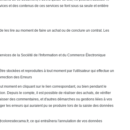
rvices et des contenus de ces services se font sous sa seule et entière
 de les lire au moment de faire un achat ou de conclure un contrat. Les
s Services de la Société de l'Information et du Commerce Électronique
tre stockées et reproduites à tout moment par l'utilisateur qui effectue un
orrection des Erreurs
tout moment en cliquant sur le lien correspondant, ou bien pendant le
n. Depuis le compte, il est possible de réaliser des achats, de vérifier
laisser des commentaires, et d'autres démarches ou gestions liées à vos
iger les erreurs qui auraient pu se produire lors de la saisie des données
o@coloresdecama.fr, ce qui entraînera l'annulation de vos données