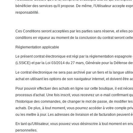
bénéficier des services qu'il propose. De même, l'Utilisateur accepte expr
responsabilité.
Ces Conditions seront acceptées par les parties sans réserve, et elles pou
conditions en vigueur au moment de la conclusion du contrat seront celle
Réglementation applicable
Le présent contrat électronique est régi par la réglementation espagnole e
(LSSICE) et par la Loi 03/2014 du 27 mars, Générale pour la Défense d
Le contrat électronique ne sera pas archivé par un tiers et la langue util
achat en utilisant les options de son navigateur internet, et doivent êt
Pour pouvoir effectuer des achats en ligne sur cette boutique, il est néce
processus d'achat. Une fois inscrit, vous recevrez un e-mail confirmant qu
l'historique des commandes, de changer le mot de passe, de modifier les 
achats. De plus, à tout moment, vous pourrez accéder à votre compte privé 
ou les mettre à jour. Les adresses de livraison et de facturation peuvent
En tant qu'Utilisateur, vous pouvez vous désinscrire à tout moment en en
personnelles.