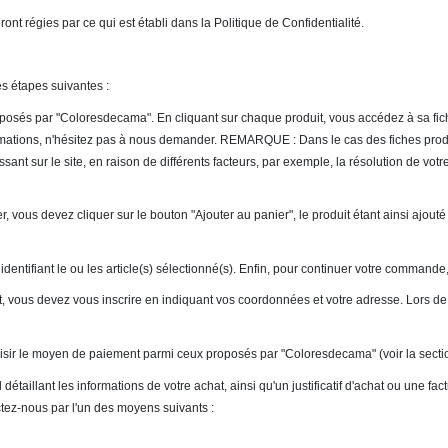
ront régies par ce qui est établi dans la Politique de Confidentialité.
es étapes suivantes :
posés par "Coloresdecama". En cliquant sur chaque produit, vous accédez à sa fich
nformations, n'hésitez pas à nous demander. REMARQUE : Dans le cas des fiches pro
sant sur le site, en raison de différents facteurs, par exemple, la résolution de vo
r, vous devez cliquer sur le bouton "Ajouter au panier", le produit étant ainsi ajout
ra, identifiant le ou les article(s) sélectionné(s). Enfin, pour continuer votre comm
t, vous devez vous inscrire en indiquant vos coordonnées et votre adresse. Lors d
oisir le moyen de paiement parmi ceux proposés par "Coloresdecama" (voir la secti
détaillant les informations de votre achat, ainsi qu'un justificatif d'achat ou une f
tez-nous par l'un des moyens suivants :