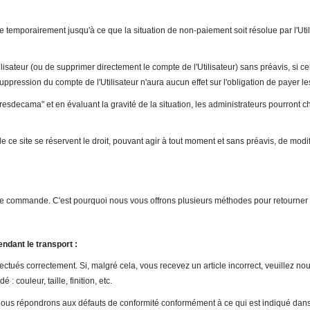
mporairement jusqu'à ce que la situation de non-paiement soit résolue par l'Utilis
sateur (ou de supprimer directement le compte de l'Utilisateur) sans préavis, si celu
ppression du compte de l'Utilisateur n'aura aucun effet sur l'obligation de payer le
esdecama" et en évaluant la gravité de la situation, les administrateurs pourront ch
s de ce site se réservent le droit, pouvant agir à tout moment et sans préavis, de mo
 commande. C'est pourquoi nous vous offrons plusieurs méthodes pour retourner un
ndant le transport :
tués correctement. Si, malgré cela, vous recevez un article incorrect, veuillez no
couleur, taille, finition, etc.
, nous répondrons aux défauts de conformité conformément à ce qui est indiqué dans 