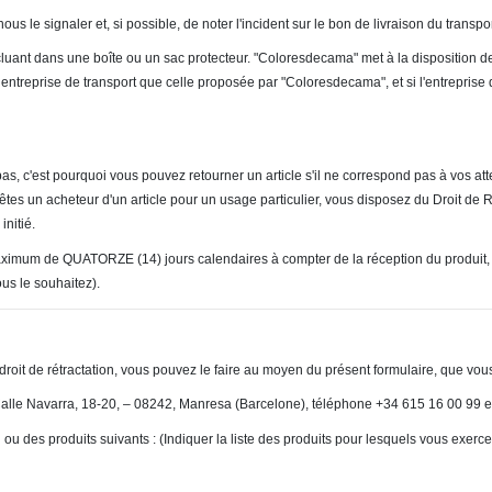
s le signaler et, si possible, de noter l'incident sur le bon de livraison du transpor
cluant dans une boîte ou un sac protecteur. "Coloresdecama" met à la disposition de
entreprise de transport que celle proposée par "Coloresdecama", et si l'entreprise 
s, c'est pourquoi vous pouvez retourner un article s'il ne correspond pas à vos a
êtes un acheteur d'un article pour un usage particulier, vous disposez du Droit de R
initié.
maximum de QUATORZE (14) jours calendaires à compter de la réception du produit, en
ous le souhaitez).
 droit de rétractation, vous pouvez le faire au moyen du présent formulaire, que vou
Calle Navarra, 18-20, – 08242, Manresa (Barcelone), téléphone +34 615 16 00 99 e
ou des produits suivants : (Indiquer la liste des produits pour lesquels vous exercez 