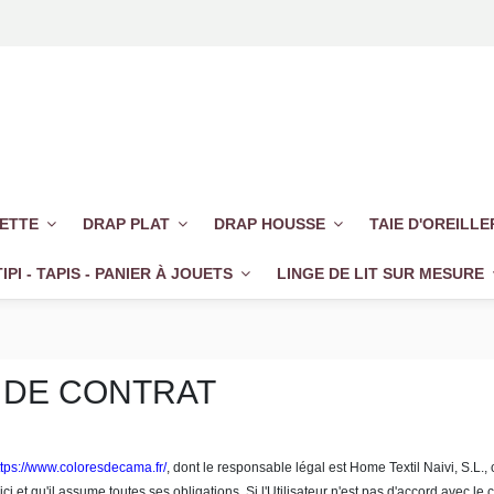
UETTE
DRAP PLAT
DRAP HOUSSE
TAIE D'OREILL
TIPI - TAPIS - PANIER À JOUETS
LINGE DE LIT SUR MESURE
 DE CONTRAT
ttps://www.coloresdecama.fr/
, dont le responsable légal est Home Textil Naivi, S.
 ici et qu'il assume toutes ses obligations. Si l'Utilisateur n'est pas d'accord avec l