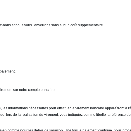
tez-nous et nous vous l'enverrons sans aucun coût supplémentaire.
 paiement.
irement sur notre compte bancaire :
les informations nécessaires pour effectuer le virement bancaire apparaîtront à l'
que, lors de la réalisation du virement, vous indiquiez comme libellé la référence 
z-en compte pour les délais de livraison. Une fois le paiement confirmé, nous procé