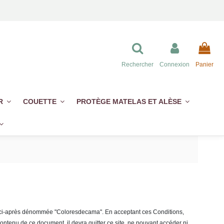
Rechercher
Connexion
Panier
ER
COUETTE
PROTÈGE MATELAS ET ALÈSE
L., ci-après dénommée "Coloresdecama". En acceptant ces Conditions,
e contenu de ce document, il devra quitter ce site, ne pouvant accéder ni