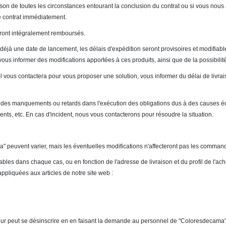
 raison de toutes les circonstances entourant la conclusion du contrat ou si vous nou
le contrat immédiatement.
seront intégralement remboursés.
a déjà une date de lancement, les délais d'expédition seront provisoires et modifia
s informer des modifications apportées à ces produits, ainsi que de la possibilité d
vous contactera pour vous proposer une solution, vous informer du délai de livraison
es manquements ou retards dans l'exécution des obligations dus à des causes éc
dents, etc. En cas d'incident, nous vous contacterons pour résoudre la situation.
a" peuvent varier, mais les éventuelles modifications n'affecteront pas les comman
bles dans chaque cas, ou en fonction de l'adresse de livraison et du profil de l'achete
ppliquées aux articles de notre site web :
sateur peut se désinscrire en en faisant la demande au personnel de "Coloresdecama