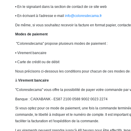
• En le signalant dans la section de contact de ce site web
• En écrivant à l'adresse e-mail
info@coloresdecama.fr
De même, si vous souhaitez recevoir la facture en format papier, contac
Modes de paiement
"Coloresdecama" propose plusieurs modes de paiement :
• Virement bancaire
• Carte de crédit ou de débit
Nous précisons ci-dessous les conditions pour chacun de ces modes de
à
Virement bancaire
"Coloresdecama" vous offre la possibilité de payer votre commande par v
Banque : CAIXABANK - ES87 2100 0588 9002 0023 2274
Si vous optez pour ce mode de paiement, une fois la commande terminée, 
commande, le libellé à indiquer et le numéro de compte. Il est important 
faciliter la facturation et l'expédition de la commande.
Les virements peuvent prendre jusqu'à 48 heures pour être effectifs, tene