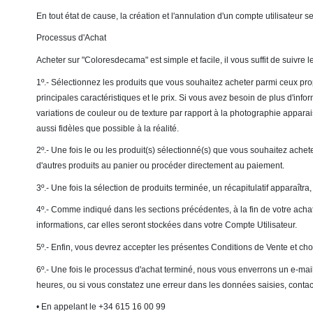
En tout état de cause, la création et l'annulation d'un compte utilisateur se
Processus d'Achat
Acheter sur "Coloresdecama" est simple et facile, il vous suffit de suivre l
1º.- Sélectionnez les produits que vous souhaitez acheter parmi ceux pro
principales caractéristiques et le prix. Si vous avez besoin de plus d'i
variations de couleur ou de texture par rapport à la photographie apparais
aussi fidèles que possible à la réalité.
2º.- Une fois le ou les produit(s) sélectionné(s) que vous souhaitez achete
d'autres produits au panier ou procéder directement au paiement.
3º.- Une fois la sélection de produits terminée, un récapitulatif apparaît
4º.- Comme indiqué dans les sections précédentes, à la fin de votre acha
informations, car elles seront stockées dans votre Compte Utilisateur.
5º.- Enfin, vous devrez accepter les présentes Conditions de Vente et ch
6º.- Une fois le processus d'achat terminé, nous vous enverrons un e-mail 
heures, ou si vous constatez une erreur dans les données saisies, contac
• En appelant le +34 615 16 00 99