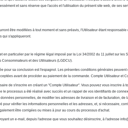
essément et sans réserve que l'accès et l'utilisation du présent site web, de ses se
rront être modifiées à tout moment et sans préavis, l'Utilisateur étant responsable
s qui s'appliqueront.
t en particulier par le régime légal imposé par la Loi 34/2002 du 11 juillet sur le
es Consommateurs et des Utilisateurs (LGDCU).
isée pour sa conclusion est l'espagnol. Les présentes conditions générales peuvent ê
re acceptées avant de procéder au paiement de la commande. Compte Utilisateur et C
ssaire de s'inscrire en créant un "Compte Utilisateur". Vous pouvez vous inscrire à 
e le processus a été réalisé avec succès et un rappel de vos identifiants de connexio
données personnelles, de modifier les adresses de livraison et de facturation, de 
pour vérifier les informations personnelles et les adresses, et, si nécessaire, corr
 également être corrigées ou mises à jour au cours du processus d'achat.
voyant un e-mail, depuis l'adresse que vous souhaitez désinscrire, à l'adresse inf