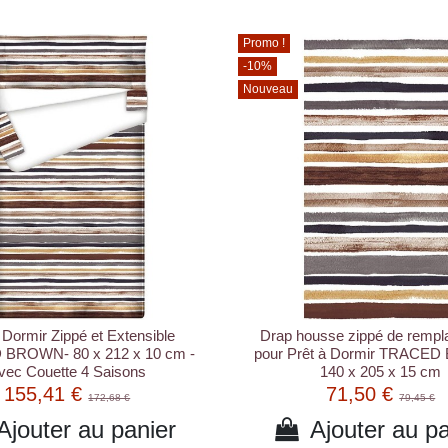
Promo !
-10%
Nouveau
 Dormir Zippé et Extensible
Drap housse zippé de remp
BROWN- 80 x 212 x 10 cm -
pour Prêt à Dormir TRACE
vec Couette 4 Saisons
140 x 205 x 15 cm
155,41 €
71,50 €
172,68 €
79,45 €
Ajouter au panier
Ajouter au pa