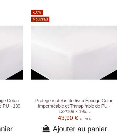
-10%
Nouveau
nge Coton
Protège matelas de tissu Éponge Coton
e PU - 130
Imperméable et Transpirable de PU -
132/108 x 195...
43,90 €
48,78 €
nier
Ajouter au panier