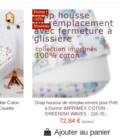
Promo !
-10%
Nouveau
ible Coton
Drap housse de remplacement pour Prêt
Couette
à Dormir IMPRIMÉS COTON -
GREENISH WAVES - 116-70...
72,84 €
80,93 €
Ajouter au panier