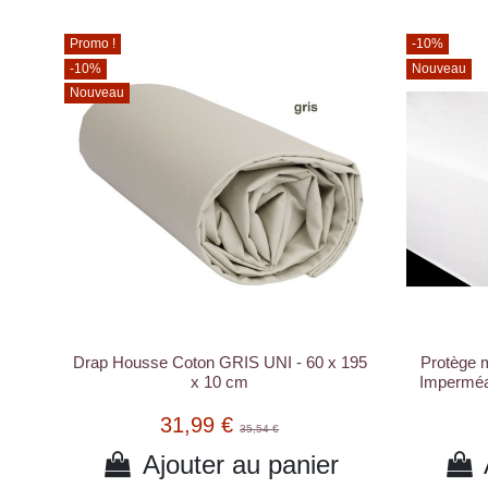
Promo !
-10%
-10%
Nouveau
Nouveau
Drap Housse Coton GRIS UNI - 60 x 195
Protège 
x 10 cm
Imperméab
31,99 €
35,54 €
Ajouter au panier