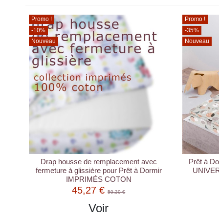
Promo !
Promo !
-10%
-35%
Nouveau
Nouveau
Drap housse de remplacement avec
Prêt à Do
fermeture à glissière pour Prêt à Dormir
UNIVERS
IMPRIMÉS COTON
45,27 €
50,30 €
Voir