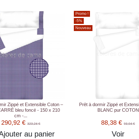
Promo !
-5%
Nouveau
mir Zippé et Extensible Coton –
Prêt à dormir Zippé et Extens
ARRÉ bleu foncé - 150 x 210
BLANC pur COTON
cm -...
290,92 €
88,38 €
323,24 €
93,04 €
Ajouter au panier
Voir