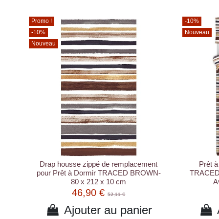
Promo !
-10%
-10%
Nouveau
Nouveau
Drap housse zippé de remplacement
Prêt à
pour Prêt à Dormir TRACED BROWN-
TRACED 
80 x 212 x 10 cm
A
46,90 €
52,11 €
Ajouter au panier