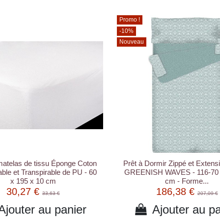
Promo !
-10%
Nouveau
matelas de tissu Éponge Coton
Prêt à Dormir Zippé et Extens
le et Transpirable de PU - 60
GREENISH WAVES - 116-70 x
x 195 x 10 cm
cm - Forme...
30,27 €
186,38 €
33,63 €
207,09 €
Ajouter au panier
Ajouter au pa