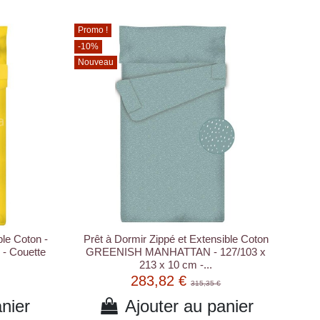
Promo !
-10%
Nouveau
ble Coton -
Prêt à Dormir Zippé et Extensible Coton
 - Couette
GREENISH MANHATTAN - 127/103 x
213 x 10 cm -...
283,82 €
315,35 €
nier
Ajouter au panier