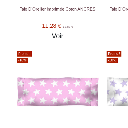
Taie D'Oreiller imprimée Coton ANCRES
Taie D'Or
11,28 €
12,53 €
Voir
Promo !
Promo !
-10%
-10%