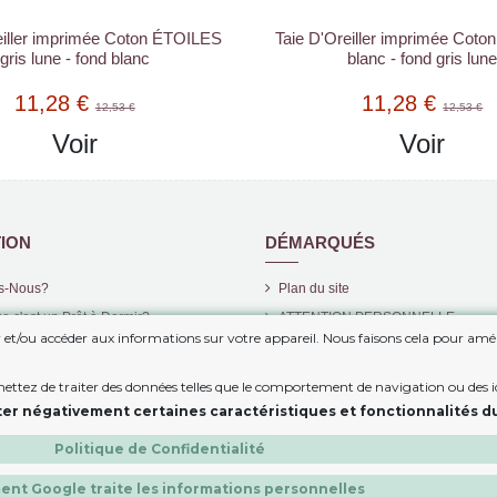
eiller imprimée Coton ÉTOILES
Taie D'Oreiller imprimée Cot
gris lune - fond blanc
blanc - fond gris lun
11,28 €
11,28 €
12,53 €
12,53 €
Voir
Voir
ION
DÉMARQUÉS
s-Nous?
Plan du site
e c'est un Prêt à Dormir?
ATTENTION PERSONNELLE
er et/ou accéder aux informations sur votre appareil. Nous faisons cela pour amél
Nouveaux Produits
t
BAISSE DES PRIX
mettez de traiter des données telles que le comportement de navigation ou des id
 Paiement Sécurisé
POLITIQUE EN MATIÈRE DE COOK
er négativement certaines caractéristiques et fonctionnalités du
CONDITIONS DE VENTE ET DE C
Politique de Confidentialité
nt Google traite les informations personnelles