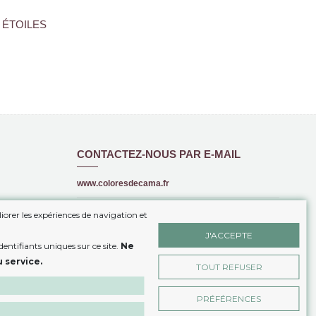
on ÉTOILES
e
CONTACTEZ-NOUS PAR E-MAIL
www.coloresdecama.fr
+34 615 16 00 99
iorer les expériences de navigation et
info@coloresdecama.fr
J'ACCEPTE
entifiants uniques sur ce site.
Ne
Boutique on-line de Linge de Maison
IES
 service.
TOUT REFUSER
ONTRAT
PRÉFÉRENCES