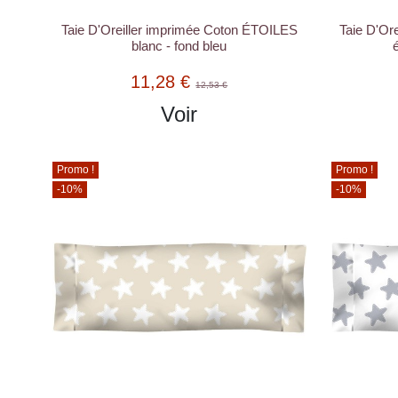
Taie D'Oreiller imprimée Coton ÉTOILES
Taie D'Or
blanc - fond bleu
11,28 €
12,53 €
Voir
Promo !
Promo !
-10%
-10%