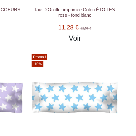
ton COEURS
Taie D'Oreiller imprimée Coton ÉTOILES
rose - fond blanc
11,28 €
12,53 €
Voir
Promo !
-10%