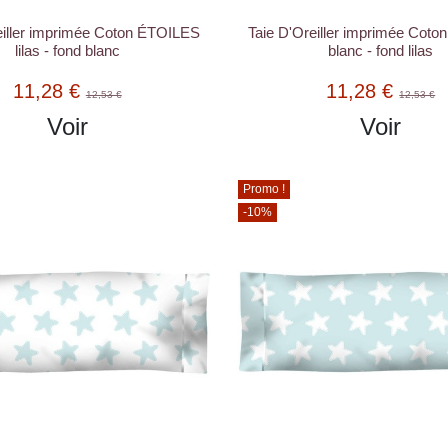
eiller imprimée Coton ÉTOILES
Taie D'Oreiller imprimée Cot
lilas - fond blanc
blanc - fond lilas
11,28 €
11,28 €
12,53 €
12,53 €
Voir
Voir
Promo !
-10%