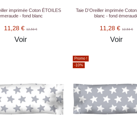
eiller imprimée Coton ÉTOILES
Taie D'Oreiller imprimée Cot
émeraude - fond blanc
blanc - fond émeraud
11,28 €
11,28 €
12,53 €
12,53 €
Voir
Voir
Promo !
-10%