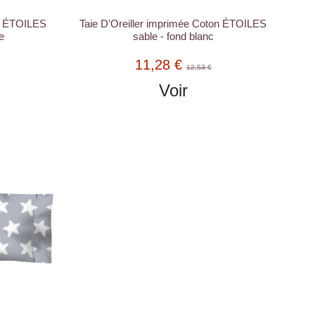
on ÉTOILES
Taie D'Oreiller imprimée Coton ÉTOILES
e
sable - fond blanc
11,28 €
12,53 €
Voir