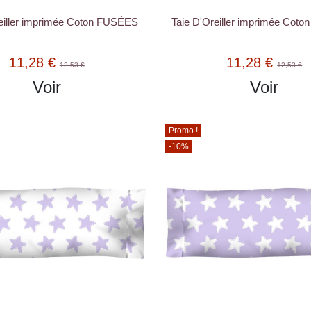
eiller imprimée Coton FUSÉES
Taie D'Oreiller imprimée Co
11,28 €
11,28 €
12,53 €
12,53 €
Voir
Voir
Promo !
-10%