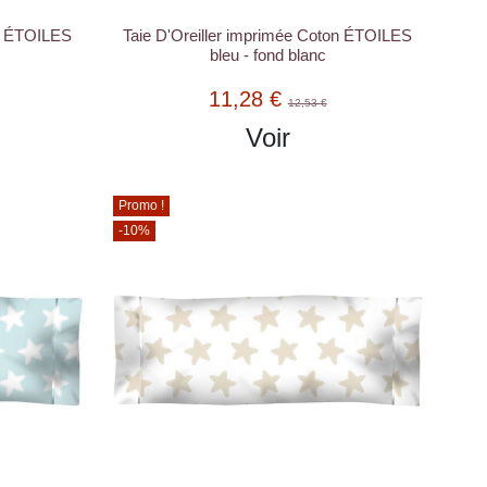
on ÉTOILES
Taie D'Oreiller imprimée Coton ÉTOILES
bleu - fond blanc
11,28 €
12,53 €
Voir
Promo !
-10%