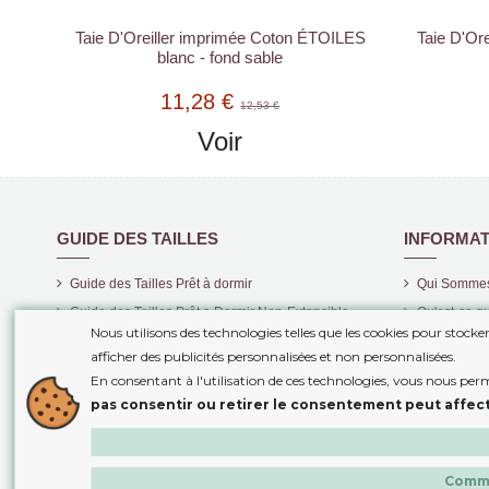
Taie D'Oreiller imprimée Coton ÉTOILES
Taie D'Or
blanc - fond sable
11,28 €
12,53 €
Voir
GUIDE DES TAILLES
INFORMAT
Guide des Tailles Prêt à dormir
Qui Somme
Guide des Tailles Prêt a Dormir Non-Extensible
Qu'est-ce qu
Nous utilisons des technologies telles que les cookies pour stock
Guide des Tailles Housses de Couette
Livraison
afficher des publicités personnalisées et non personnalisées.
Frais de Por
En consentant à l'utilisation de ces technologies, vous nous per
Information
pas consentir ou retirer le consentement peut affect
Retours
Comme