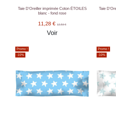
Taie D'Oreiller imprimée Coton ÉTOILES
Taie D'Or
blanc - fond rose
11,28 €
12,53 €
Voir
Promo !
Promo !
-10%
-10%