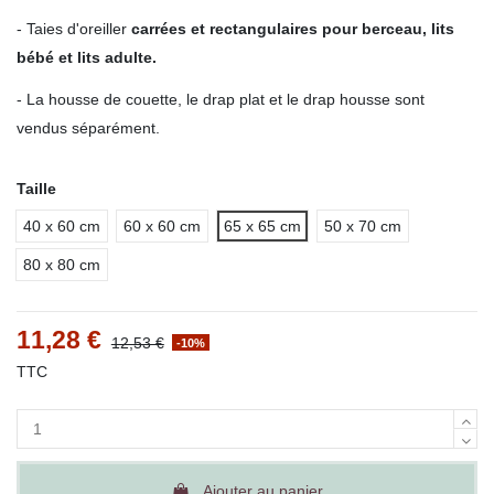
- Taies d'oreiller
carrées et rectangulaires pour berceau, lits
bébé et lits adulte.
- La housse de couette, le drap plat et le drap housse sont
vendus séparément.
Taille
40 x 60 cm
60 x 60 cm
65 x 65 cm
50 x 70 cm
80 x 80 cm
11,28 €
12,53 €
-10%
TTC
Ajouter au panier