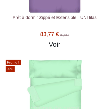
Prêt à dormir Zippé et Extensible - UNI lilas
83,77 €
88,18 €
Voir
Promo !
-5%