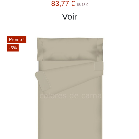
83,77 €
88,18 €
Voir
Promo !
-5%