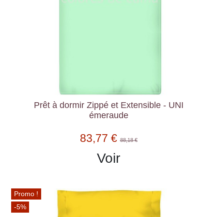
Prêt à dormir Zippé et Extensible - UNI
émeraude
83,77 €
88,18 €
Voir
Promo !
-5%