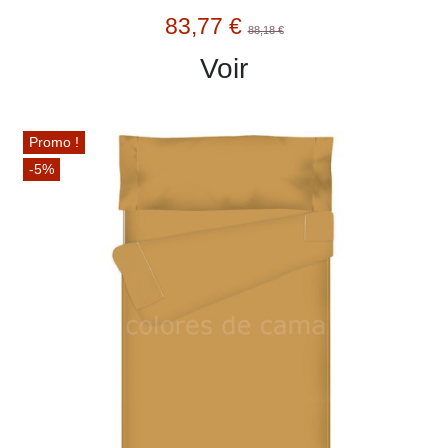
83,77 €
88,18 €
Voir
Promo !
-5%