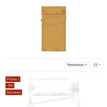
Pertinence
21
Promo !
-5%
Nouveau