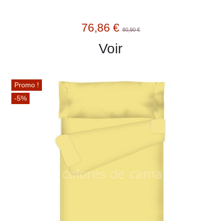
76,86 €
80,90 €
Voir
Promo !
-5%