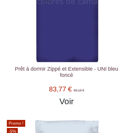
Prêt à dormir Zippé et Extensible - UNI bleu
foncé
83,77 €
88,18 €
Voir
Promo !
-5%