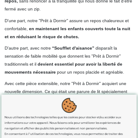
repos,
sans renoncer à la tranquillité qui nous donne le fait d'être
fermé avec un zip.
D'une part, notre "Prêt à Dormir" assure un repos chaleureux et
confortable,
en maintenant les enfants couverts toute la nuit
et en réduisant le risque de chutes.
D'autre part, avec notre
“Soufflet d'aisance”
disparaît la
sensation de faible mobilité que donnent les "Prêt à Dormir"
traditionnels et il
devient essentiel pour avoir la liberté de
mouvements nécessaire
pour un repos placide et agréable.
Avec cette pièce extensible, notre "Prêt à Dormir" acquiert une
nouvelle dimension. Ce qui était une parure de lit spécialement
conçue pour les bébés ou les petits enfants,
devient une
solution fantastique pour les lits des enfants, des
adolescents et des adultes.
Nous utilisons des technologies telles que les cookies pour stocker et/ou accéder aux
informations sur votre appareil. Nous faisons cela pour améliorer les expériences de
De plus, notre "Prêt à Dormir" est le linge de lit
parfait pour
navigation et afficher des publicités personnalisées et non personnalisées.
En consentant à l'utilisation de ces technologies, vous nous permettez de traiter des
habiller les lits d'accès difficile
comme les lits superposés, les