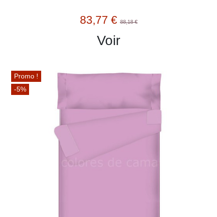
83,77 €
88,18 €
Voir
Promo !
-5%