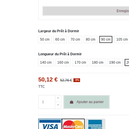
Enregis
Largeur du Prêt à Dormir
50 cm
60 cm
70 cm
80 cm
90 cm
105 cm
Longueur du Prêt à Dormir
140 cm
160 cm
170 cm
180 cm
190 cm
2
50,12 €
52,76 €
-5%
TTC
Ajouter au panier