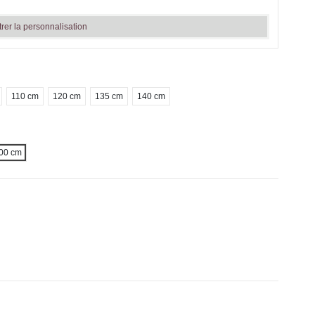
trer la personnalisation
110 cm
120 cm
135 cm
140 cm
00 cm