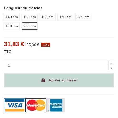
Longueur du matelas
140 cm
150 cm
160 cm
170 cm
180 cm
190 cm
200 cm
31,83 €
35,36 €
-10%
TTC
Ajouter au panier