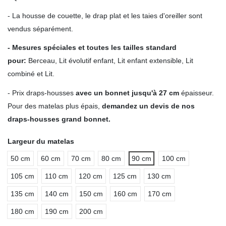
- La housse de couette, le drap plat et les taies d'oreiller sont
vendus séparément.
- Mesures spéciales et toutes les tailles standard
pour
:
Berceau, Lit évolutif enfant, Lit enfant extensible, Lit
combiné et Lit.
- Prix draps-housses
avec un bonnet jusqu'à 27 cm
épaisseur.
Pour des matelas plus épais,
demandez un devis de nos
draps-housses grand bonnet.
Largeur du matelas
50 cm
60 cm
70 cm
80 cm
90 cm
100 cm
105 cm
110 cm
120 cm
125 cm
130 cm
135 cm
140 cm
150 cm
160 cm
170 cm
180 cm
190 cm
200 cm