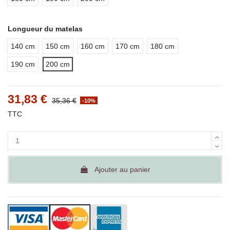
Longueur du matelas
140 cm
150 cm
160 cm
170 cm
180 cm
190 cm
200 cm
31,83 €
35,36 €
-10%
TTC
Ajouter au panier