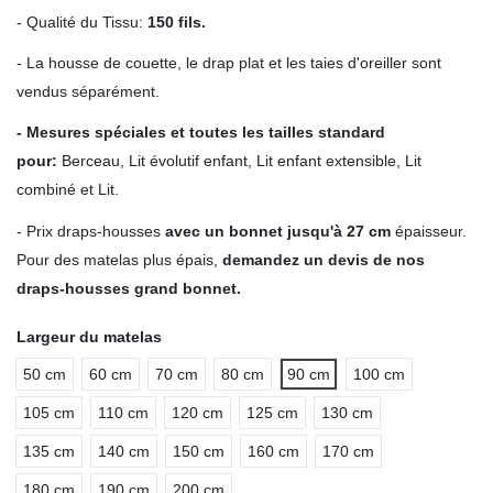
- Qualité du Tissu:
150 fils.
- La housse de couette, le drap plat et les taies d'oreiller sont
vendus séparément.
- Mesures spéciales et toutes les tailles standard
pour
:
Berceau, Lit évolutif enfant, Lit enfant extensible, Lit
combiné et Lit.
- Prix draps-housses
avec un bonnet jusqu'à 27 cm
épaisseur.
Pour des matelas plus épais,
demandez un devis de nos
draps-housses grand bonnet.
Largeur du matelas
50 cm
60 cm
70 cm
80 cm
90 cm
100 cm
105 cm
110 cm
120 cm
125 cm
130 cm
135 cm
140 cm
150 cm
160 cm
170 cm
180 cm
190 cm
200 cm