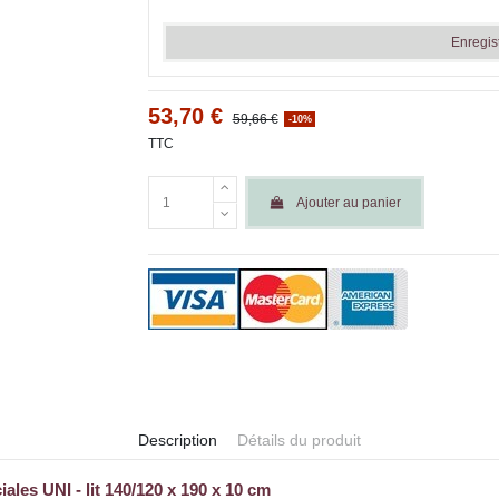
Enregis
53,70 €
59,66 €
-10%
TTC
Ajouter au panier
Description
Détails du produit
les UNI - lit 140/120 x 190 x 10 cm