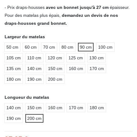
- Prix draps-housses
avec un bonnet jusqu'à 27 cm
épaisseur.
Pour des matelas plus épais,
demandez un devis de nos
draps-housses grand bonnet.
Largeur du matelas
50 cm
60 cm
70 cm
80 cm
90 cm
100 cm
105 cm
110 cm
120 cm
125 cm
130 cm
135 cm
140 cm
150 cm
160 cm
170 cm
180 cm
190 cm
200 cm
Longueur du matelas
140 cm
150 cm
160 cm
170 cm
180 cm
190 cm
200 cm