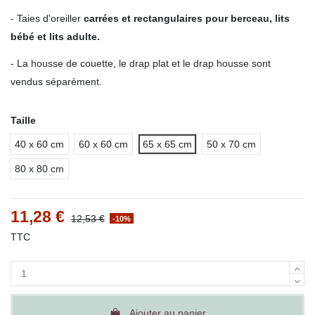
- Taies d'oreiller
carrées et rectangulaires pour berceau, lits
bébé et lits adulte.
- La housse de couette, le drap plat et le drap housse sont
vendus séparément.
Taille
40 x 60 cm
60 x 60 cm
65 x 65 cm
50 x 70 cm
80 x 80 cm
11,28 €
12,53 €
-10%
TTC
Ajouter au panier