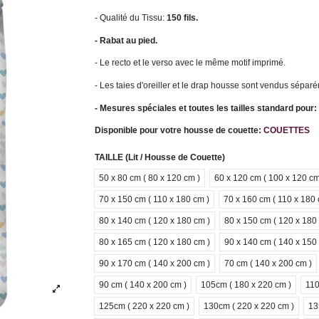
- Qualité du Tissu:
150 fils.
- Rabat au pied.
- Le recto et le verso avec le même motif imprimé.
- Les taies d'oreiller et le drap housse sont vendus sépar
- Mesures spéciales et toutes les tailles standard pour
Disponible pour votre housse de couette:
COUETTES
TAILLE (Lit / Housse de Couette)
50 x 80 cm ( 80 x 120 cm )
60 x 120 cm ( 100 x 120 cm
70 x 150 cm ( 110 x 180 cm )
70 x 160 cm ( 110 x 180 
80 x 140 cm ( 120 x 180 cm )
80 x 150 cm ( 120 x 180
80 x 165 cm ( 120 x 180 cm )
90 x 140 cm ( 140 x 150
90 x 170 cm ( 140 x 200 cm )
70 cm ( 140 x 200 cm )
90 cm ( 140 x 200 cm )
105cm ( 180 x 220 cm )
110
125cm ( 220 x 220 cm )
130cm ( 220 x 220 cm )
13