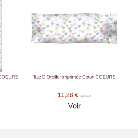
n COEURS
Taie D'Oreiller imprimée Coton COEURS
11,28 €
12,53 €
Voir