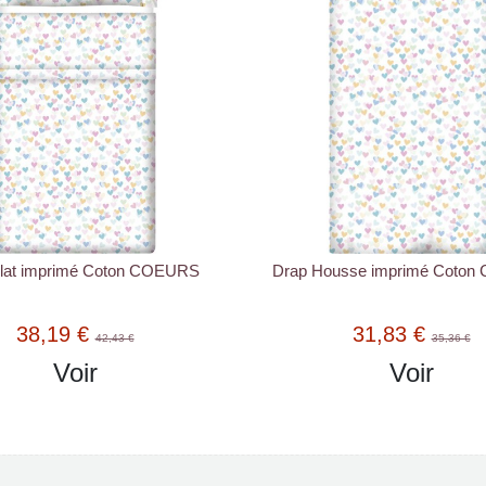
lat imprimé Coton COEURS
Drap Housse imprimé Coto
38,19 €
31,83 €
42,43 €
35,36 €
Voir
Voir