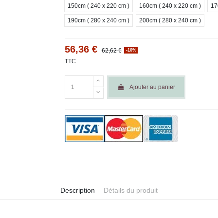
150cm ( 240 x 220 cm )
160cm ( 240 x 220 cm )
17
190cm ( 280 x 240 cm )
200cm ( 280 x 240 cm )
56,36 €
62,62 €
-10%
TTC
Ajouter au panier
Description
Détails du produit