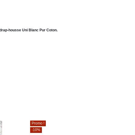
e drap-housse Uni Blanc Pur Coton.
Promo !
-10%