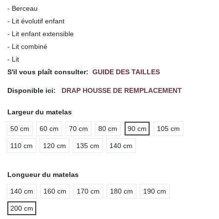
- Berceau
- Lit évolutif enfant
- Lit enfant extensible
- Lit combiné
- Lit
S'il vous plaît consulter:
GUIDE DES TAILLES
Disponible ici:
DRAP HOUSSE DE REMPLACEMENT
Largeur du matelas
50 cm
60 cm
70 cm
80 cm
90 cm
105 cm
110 cm
120 cm
135 cm
140 cm
Longueur du matelas
140 cm
160 cm
170 cm
180 cm
190 cm
200 cm