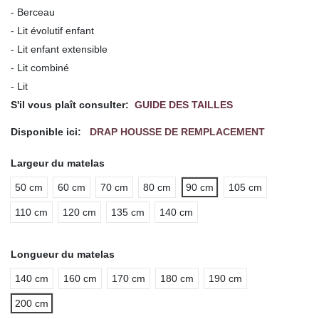
- Berceau
- Lit évolutif enfant
- Lit enfant extensible
- Lit combiné
- Lit
S'il vous plaît consulter:
GUIDE DES TAILLES
Disponible ici:
DRAP HOUSSE DE REMPLACEMENT
Largeur du matelas
50 cm
60 cm
70 cm
80 cm
90 cm
105 cm
110 cm
120 cm
135 cm
140 cm
Longueur du matelas
140 cm
160 cm
170 cm
180 cm
190 cm
200 cm