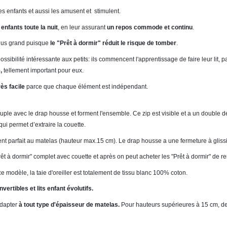
des enfants et aussi les amusent et stimulent.
 enfants toute la nuit
, en leur assurant
un repos commode et continu
.
 plus grand puisque
le "Prêt à dormir" réduit le risque de tomber
.
 possibilité intéressante aux petits: ils commencent l'apprentissage de faire leur lit, 
e,
tellement important pour eux.
rès facile
parce que chaque élément est indépendant.
uple avec le drap housse et forment l'ensemble. Ce zip est visible et a un double d
qui permet d’extraire la couette.
t parfait au matelas (hauteur max.15 cm). Le drap housse a une fermeture à glissi
"Prêt à dormir" complet avec couette et après on peut acheter les "Prêt à dormir" de 
e modèle, la taie d'oreiller est totalement de tissu blanc 100% coton.
ertibles et lits enfant évolutifs.
dapter
à tout type d'épaisseur de matelas.
Pour hauteurs supérieures à 15 cm, d