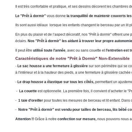
Il est très confortable et pratique, et ses dessins décorent les chambres 
Le "Prêt à dormir"
vous donne
la tranquillité de maintenir couverts les
Ils sont aussi idéaux lorsque
les enfants changent le berceau par un lit
En plus du plaisir et de l’aspect décoratif, nos "Prêt à dormir" offrent une
éclairs.
Nos "Prêt à dormir" les aidant à trouver leur propre autonomi
Il peut être
utilisé toute l'année
, avec ou sans couette et
l’entretien est t
Caractéristiques de notre "Prêt à Dormir" Non-Extensible
-
Le sac housse
a une fermeture à glissière
sur son périmètre qui se co
à l'intérieur et à la hauteur des pieds, a une fermeture à glissière cachée 
-
Le drap housse a élastique sur tous les côtés,
permettant un ajustemen
-
La couette
est optionnelle. La première fois, il convient d’acheter le 
-
1 taie d’oreiller
pour toutes les mesures de berceau et lit enfant. Dans c
-
Notre "Prêt à dormir" est vendu pour tailles de berceau, lits bébé conv
Attention !!
Grâce à notre
confection sur mesure,
nous pouvons nous a