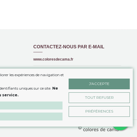
CONTACTEZ-NOUS PAR E-MAIL
www.coloresdecama.fr
+34 615 16 00 99
iorer les expériences de navigation et
info@coloresdecama.fr
J'ACCEPTE
entifiants uniques sur ce site.
Ne
Boutique on-line de Linge de Maison
IES
 service.
TOUT REFUSER
ONTRAT
PRÉFÉRENCES