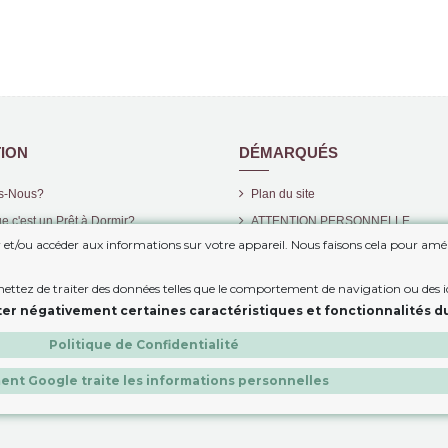
ION
DÉMARQUÉS
s-Nous?
Plan du site
e c'est un Prêt à Dormir?
ATTENTION PERSONNELLE
er et/ou accéder aux informations sur votre appareil. Nous faisons cela pour amél
Nouveaux Produits
t
BAISSE DES PRIX
mettez de traiter des données telles que le comportement de navigation ou des id
 Paiement Sécurisé
POLITIQUE EN MATIÈRE DE COOK
er négativement certaines caractéristiques et fonctionnalités du
CONDITIONS DE VENTE ET DE C
Politique de Confidentialité
nt Google traite les informations personnelles