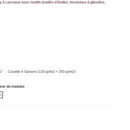
y à carreaux avec motifs brodés d'étoiles, fermeture à glissière,
m2
Couette 4 Saisons (120 gr/m2 + 250 gr/m2)
eur du matelas
m