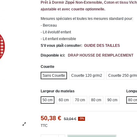
Prêt à Dormir Zippé Non-Extensible, Coton et tissu Vich
ajustable et avec couette optionnelle.
Mesures spéciales et toutes les mesures standard pour:
- Berceau
- Lit évolutif enfant
- Lit enfant extensible
S'il vous plaît consulter:
GUIDE DES TAILLES
Disponible ici:
DRAP HOUSSE DE REMPLACEMENT
Couette
Sans Couette
Couette 120 gr/m2
Couette 250 gr/
Largeur du matelas
Longu
50 cm
60 cm
70 cm
80 cm
90 cm
80 c
50,38 €
53,04 €
-5%
TTC