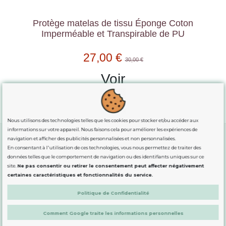
Protège matelas de tissu Éponge Coton
Imperméable et Transpirable de PU
27,00 €
30,00 €
Voir
Nous utilisons des technologies telles que les cookies pour stocker et/ou accéder aux
informations sur votre appareil. Nous faisons cela pour améliorer les expériences de
navigation et afficher des publicités personnalisées et non personnalisées.
En consentant à l'utilisation de ces technologies, vous nous permettez de traiter des
GUIDE DES TAILLES
données telles que le comportement de navigation ou des identifiants uniques sur ce
site.
Ne pas consentir ou retirer le consentement peut affecter négativement
certaines caractéristiques et fonctionnalités du service.
INFORMATION
Politique de Confidentialité
Comment Google traite les informations personnelles
DÉMARQUÉS