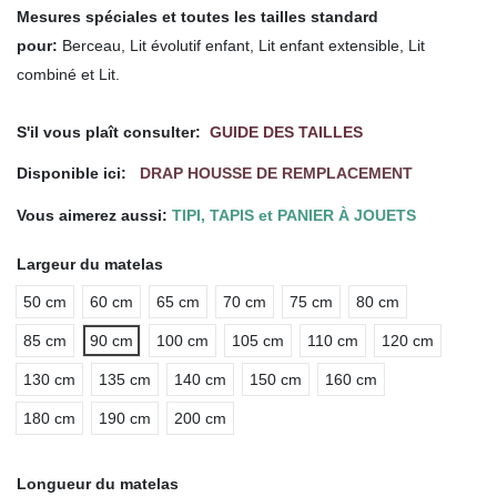
Mesures spéciales et toutes les tailles standard
pour
:
Berceau, Lit évolutif enfant, Lit enfant extensible, Lit
combiné et Lit.
.
S'il vous plaît consulter:
GUIDE DES TAILLES
Disponible ici:
DRAP HOUSSE DE REMPLACEMENT
Vous aimerez aussi:
TIPI, TAPIS et PANIER À JOUETS
Largeur du matelas
50 cm
60 cm
65 cm
70 cm
75 cm
80 cm
85 cm
90 cm
100 cm
105 cm
110 cm
120 cm
130 cm
135 cm
140 cm
150 cm
160 cm
180 cm
190 cm
200 cm
Longueur du matelas