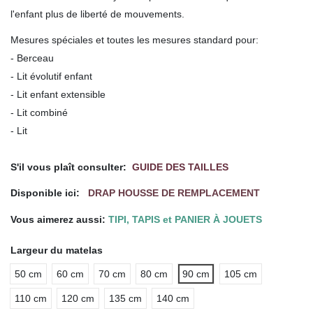
l'enfant plus de liberté de mouvements.
Mesures spéciales et toutes les mesures standard pour:
- Berceau
- Lit évolutif enfant
- Lit enfant extensible
- Lit combiné
- Lit
.
S'il vous plaît consulter:
GUIDE DES TAILLES
Disponible ici:
DRAP HOUSSE DE REMPLACEMENT
Vous aimerez aussi:
TIPI, TAPIS et PANIER À JOUETS
Largeur du matelas
50 cm
60 cm
70 cm
80 cm
90 cm
105 cm
110 cm
120 cm
135 cm
140 cm