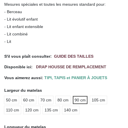
Mesures spéciales et toutes les mesures standard pour:
- Berceau
- Lit évolutif enfant
- Lit enfant extensible
- Lit combiné
- Lit
.
S'il vous plaît consulter:
GUIDE DES TAILLES
Disponible ici:
DRAP HOUSSE DE REMPLACEMENT
Vous aimerez aussi:
TIPI, TAPIS et PANIER À JOUETS
Largeur du matelas
50 cm
60 cm
70 cm
80 cm
90 cm
105 cm
110 cm
120 cm
135 cm
140 cm
Longueur du matelas