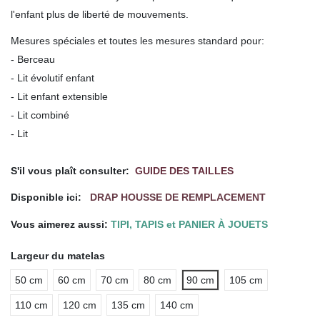
l'enfant plus de liberté de mouvements.
Mesures spéciales et toutes les mesures standard pour:
- Berceau
- Lit évolutif enfant
- Lit enfant extensible
- Lit combiné
- Lit
.
S'il vous plaît consulter:
GUIDE DES TAILLES
Disponible ici:
DRAP HOUSSE DE REMPLACEMENT
Vous aimerez aussi:
TIPI, TAPIS et PANIER À JOUETS
Largeur du matelas
50 cm
60 cm
70 cm
80 cm
90 cm
105 cm
110 cm
120 cm
135 cm
140 cm