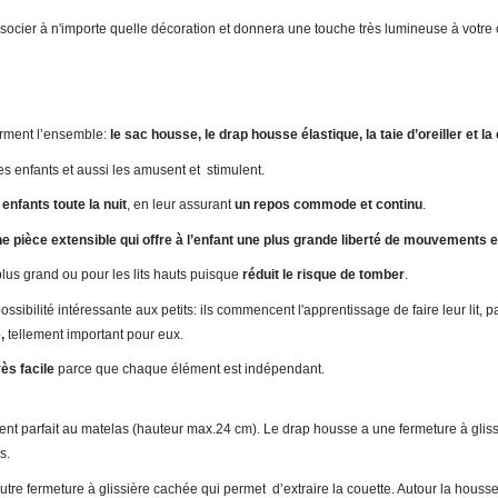
ssocier à n'importe quelle décoration et donnera une touche très lumineuse à votre
orment l’ensemble:
le sac housse, le drap housse élastique, la taie d’oreiller et la
des enfants et aussi les amusent et stimulent.
 enfants toute la nuit
, en leur assurant
un repos commode et continu
.
une pièce extensible qui offre à l’enfant une plus grande liberté de mouvements e
plus grand ou pour les lits hauts puisque
réduit le risque de tomber
.
 possibilité intéressante aux petits: ils commencent l'apprentissage de faire leur lit, 
e,
tellement important pour eux.
rès facile
parce que chaque élément est indépendant.
nt parfait au matelas (hauteur max.24 cm). Le drap housse a une fermeture à gliss
s.
 autre fermeture à glissière cachée qui permet d’extraire la couette. Autour la houss