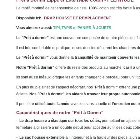
Le motif imprimé de cet ensemble de tissu 100% coton est très facile à a
Disponible ici:
DRAP HOUSSE DE REMPLACEMENT
Vous aimerez aussi:
TIPI, TAPIS et PANIER À JOUETS
Le "Prêt à dormir"
est une couverture composée de quatre pièces qui f
Il est très confortable et pratique, et ses dessins décorent les chambres 
Le "Prêt à dormir"
vous donne
la tranquillité de maintenir couverts les
Notre "Prêt à dormir"
diffère du reste des produits au marché,
car il a 
Ils sont aussi idéaux lorsque
les enfants changent le berceau pour un lit 
En plus du plaisir et de l’aspect décoratif, nos "Prêt à dormir" offrent une
éclairs.
Nos "Prêt à dormir" les aidant à trouver leur propre autonomi
Il peut être
utilisé toute l'année
, avec ou sans couette et
l’entretien est t
Caractéristiques de notre "Prêt à Dormir"
-
Le drap housse a élastique sur tous les côtés,
permettant un ajusteme
fermeture à glissière a un double début pour accéder au lit des deux côté
-
Le sac housse extensible
à l’intérieur et à la hauteur des pieds, a un