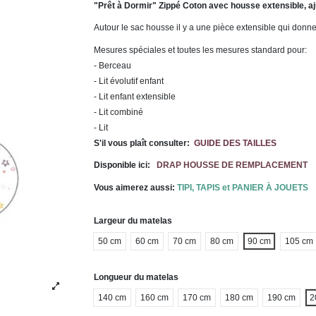
"Prêt à Dormir" Zippé Coton avec housse extensible, aju
Autour le sac housse il y a une pièce extensible qui donne
Mesures spéciales et toutes les mesures standard pour:
- Berceau
- Lit évolutif enfant
- Lit enfant extensible
- Lit combiné
- Lit
S'il vous plaît consulter:
GUIDE DES TAILLES
Disponible ici:
DRAP HOUSSE DE REMPLACEMENT
Vous aimerez aussi:
TIPI, TAPIS et PANIER À JOUETS
Largeur du matelas
50 cm
60 cm
70 cm
80 cm
90 cm
105 cm
Longueur du matelas
140 cm
160 cm
170 cm
180 cm
190 cm
2