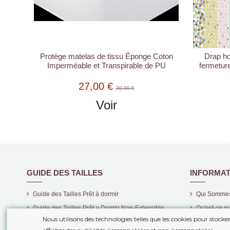
Protège matelas de tissu Éponge Coton
Drap h
Imperméable et Transpirable de PU
fermeture
27,00 €
30,00 €
Voir
GUIDE DES TAILLES
INFORMAT
Guide des Tailles Prêt à dormir
Qui Somme
Guide des Tailles Prêt a Dormir Non-Extensible
Qu'est-ce qu
Nous utilisons des technologies telles que les cookies pour stock
Guide des Tailles Housses de Couette
Livraison