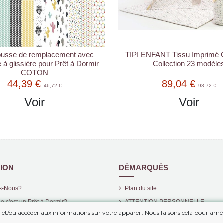
ousse de remplacement avec
TIPI ENFANT Tissu Imprimé
 à glissière pour Prêt à Dormir
Collection 23 modèle
COTON
44,39 €
89,04 €
46,72 €
93,72 €
Voir
Voir
ION
DÉMARQUÉS
s-Nous?
Plan du site
e c'est un Prêt à Dormir?
ATTENTION PERSONNELLE
er et/ou accéder aux informations sur votre appareil. Nous faisons cela pour amél
Nouveaux Produits