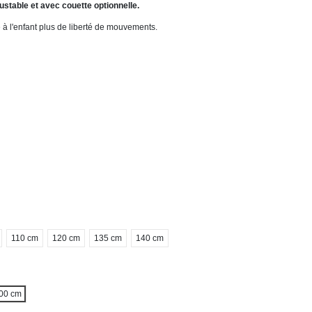
stable et avec couette optionnelle.
 à l'enfant plus de liberté de mouvements.
110 cm
120 cm
135 cm
140 cm
00 cm