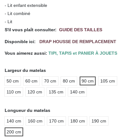
- Lit enfant extensible
- Lit combiné
- Lit
S'il vous plaît consulter:
GUIDE DES TAILLES
Disponible ici:
DRAP HOUSSE DE REMPLACEMENT
Vous aimerez aussi:
TIPI, TAPIS et PANIER À JOUETS
Largeur du matelas
50 cm
60 cm
70 cm
80 cm
90 cm
105 cm
110 cm
120 cm
135 cm
140 cm
Longueur du matelas
140 cm
160 cm
170 cm
180 cm
190 cm
200 cm