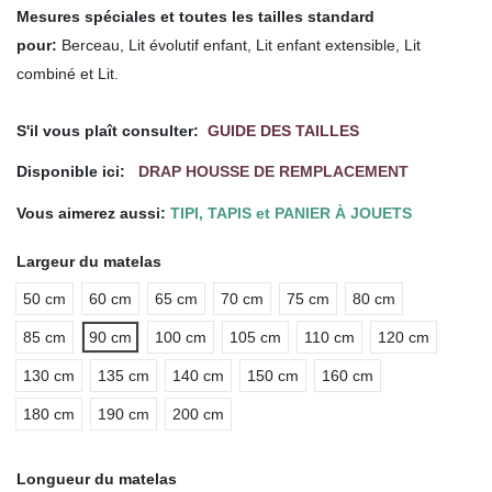
Mesures spéciales et toutes les tailles standard
pour
:
Berceau, Lit évolutif enfant, Lit enfant extensible, Lit
combiné et Lit.
.
S'il vous plaît consulter:
GUIDE DES TAILLES
Disponible ici:
DRAP HOUSSE DE REMPLACEMENT
Vous aimerez aussi:
TIPI, TAPIS et PANIER À JOUETS
Largeur du matelas
50 cm
60 cm
65 cm
70 cm
75 cm
80 cm
85 cm
90 cm
100 cm
105 cm
110 cm
120 cm
130 cm
135 cm
140 cm
150 cm
160 cm
180 cm
190 cm
200 cm
Longueur du matelas