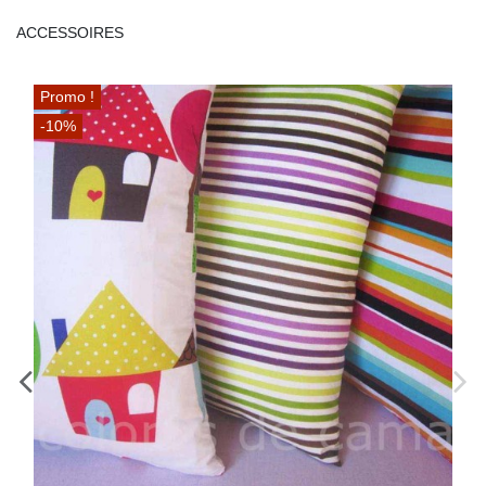
ACCESSOIRES
Promo !
-10%