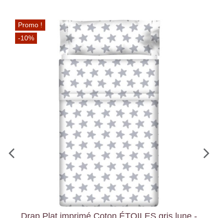
Promo !
-10%
Drap Plat imprimé Coton ÉTOILES gris lune -