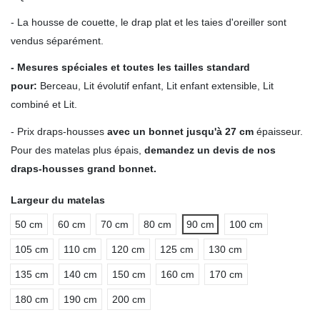
- La housse de couette, le drap plat et les taies d'oreiller sont
vendus séparément.
- Mesures spéciales et toutes les tailles standard
pour
:
Berceau, Lit évolutif enfant, Lit enfant extensible, Lit
combiné et Lit.
- Prix draps-housses
avec un bonnet jusqu'à 27 cm
épaisseur.
Pour des matelas plus épais,
demandez un devis de nos
draps-housses grand bonnet.
Largeur du matelas
50 cm
60 cm
70 cm
80 cm
90 cm
100 cm
105 cm
110 cm
120 cm
125 cm
130 cm
135 cm
140 cm
150 cm
160 cm
170 cm
180 cm
190 cm
200 cm