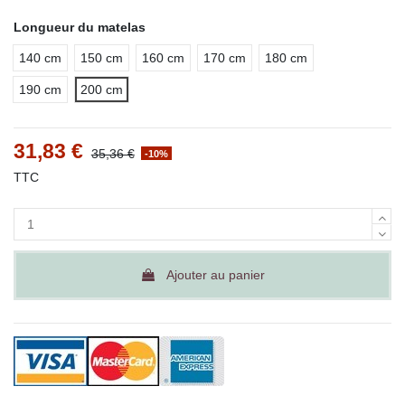
Longueur du matelas
140 cm
150 cm
160 cm
170 cm
180 cm
190 cm
200 cm
31,83 €
35,36 €
-10%
TTC
Ajouter au panier