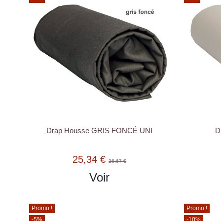
Drap Housse GRIS FONCÉ UNI
D
25,34 €
26,67 €
Voir
Promo !
Promo !
-5%
-10%