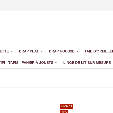
UETTE
DRAP PLAT
DRAP HOUSSE
TAIE D'OREILL
TIPI - TAPIS - PANIER À JOUETS
LINGE DE LIT SUR MESURE
Promo !
-5%